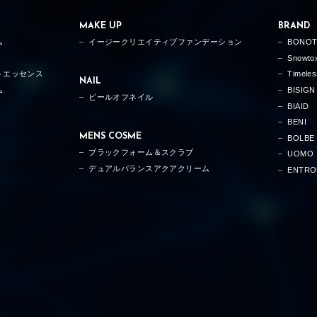
MAKE UP
BRAND
ム
イージークリエイティブファンデーション
BONO
Snowto
トエッセンス
Timele
NAIL
ム
BISIGN
ピールオフネイル
BIAID
BENI
MENS COSME
BOLBE
ブラックフォーム＆スクラブ
UOMO
デュアルバランスアクアクリーム
ENTRO