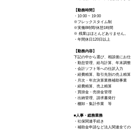
【勤務時間】
・10:00 ~ 19:00
※フレックスタイム制
※実働8時間/休憩1時間
※ 残業はほとんどありません。
・年間休日120日以上
【勤務内容】
下記の中から選び、相談後にお
・勤怠管理、給与計算、年末調整
・会計ソフト等への仕訳入力
・経費精算、取引先別の売上精算
・月次・年次決算業務補助事業
・経費精算、売上精算
・買掛金・売掛金管理
・出納管理、請求書発行
・棚卸・集計作業 等
■人事・総務業務
・社保関連手続き
・補助金申請など法人関連全ての