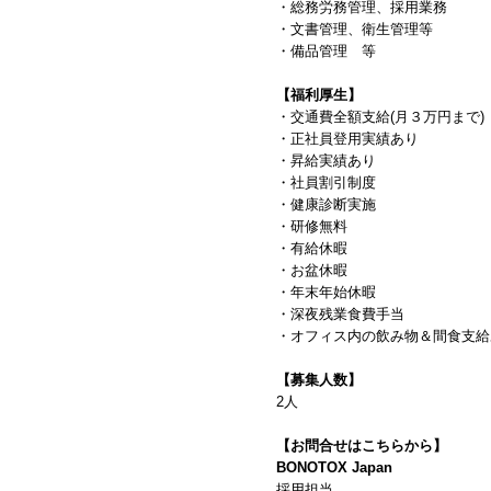
・総務労務管理、採用業務
・文書管理、衛生管理等
・備品管理 等
【福利厚生】
・交通費全額支給(月３万円まで)
・正社員登用実績あり
・昇給実績あり
・社員割引制度
・健康診断実施
・研修無料
・有給休暇
・お盆休暇
・年末年始休暇
・深夜残業食費手当
・オフィス内の飲み物＆間食支給
【募集人数】
2人
【お問合せはこちらから】
BONOTOX Japan
採用担当