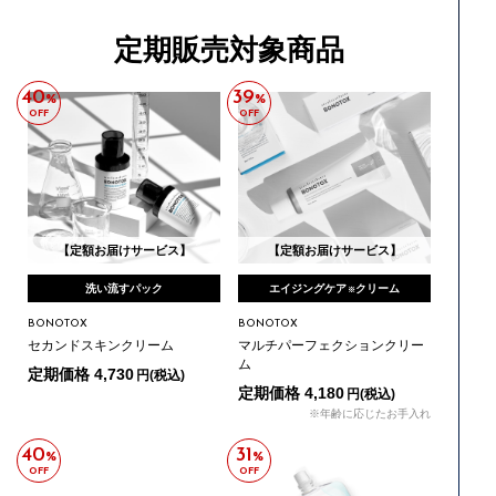
定期販売対象商品
40
39
%
%
OFF
OFF
【定額お届けサービス】
【定額お届けサービス】
洗い流すパック
エイジングケア
クリーム
※
BONOTOX
BONOTOX
セカンドスキンクリーム
マルチパーフェクションクリー
ム
定期価格 4,730
円(税込)
定期価格 4,180
円(税込)
※年齢に応じたお手入れ
40
31
%
%
OFF
OFF