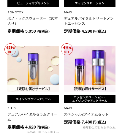
ビューティサプリメント
エッセンスローション
BONOTOX
BIAID
ボノトックスウォーター（30本
デュアルバイタルトリートメン
入り）
トエッセンス
定期価格 5,950
定期価格 4,290
円(税込)
円(税込)
40
49
%
%
OFF
OFF
【定額お届けサービス】
【定額お届けサービス】
エッセンスローション・
エイジングケア
クリーム
※
エイジングケア
クリーム
※
BIAID
BIAID
デュアルバイタルセラムクリー
スペシャル2アイテムセット
ム
定期価格 7,480
円(税込)
定期価格 4,620
円(税込)
※年齢に応じたお手入れ
※年齢に応じたお手入れ