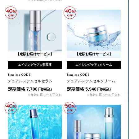
40
40
%
%
OFF
OFF
【定額お届けサービス】
【定額お届けサービス】
エイジングケア
美容液
エイジングケア
クリーム
※
※
Timeless CODE
Timeless CODE
デュアルステムセルセラム
デュアルステムセルクリーム
定期価格 7,700
定期価格 5,940
円(税込)
円(税込)
※年齢に応じたお手入れ
※年齢に応じたお手入れ
40
50
%
%
OFF
OFF