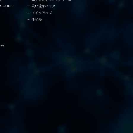
※
ss CODE
洗い流すパック
メイクアップ
ネイル
PY