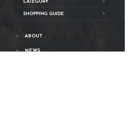
CATEGORY
SHOPPING GUIDE
ABOUT
NEWS
PRODUCT
CONTACT US
YOUTUBE
Copyright ©︎ BONOTOX All Rights Reserved.