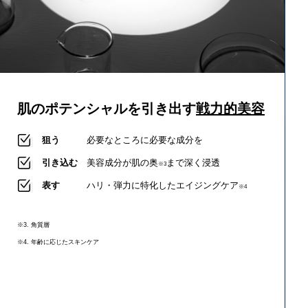
肌のポテンシャルを引き出す
戦力的美容
狙う
必要なところに必要な成分を
引き込む
美容成分が肌の奥
まで深く浸透
※3
表す
ハリ・弾力に特化したエイジングケア
※4
※3. 角質層
※4. 年齢に応じたスキンケア