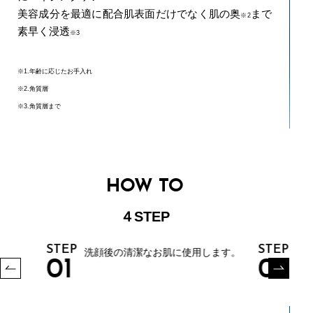
美容成分を最適に配合肌表面だけでなく肌の奥
まで
※2
素早く浸透
※3
※1.年齢に応じたお手入れ
※2.角質層
※3.角質層まで
HOW TO
４STEP
STEP
STEP
洗顔後の清潔なお肌に使用します。
01
02