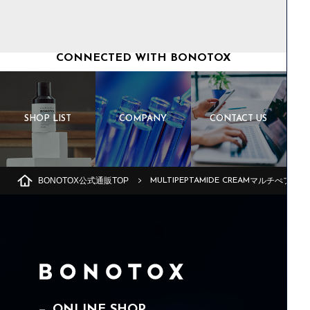
CONNECTED WITH BONOTOX
SHOP LIST
COMPANY
CONTACT US
BONOTOX公式通販TOP
マルチぺプタイ
MULTIPEPTAMIDE CREAM
ONLINE SHOP